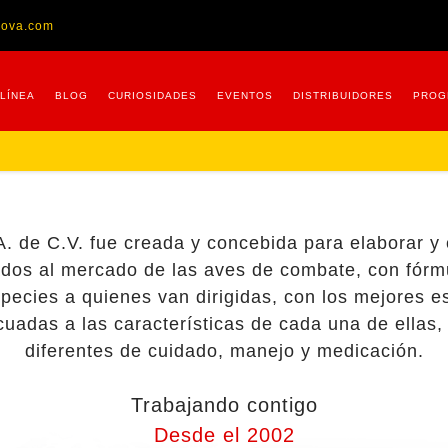
nova.com
 LÍNEA
BLOG
CURIOSIDADES
EVENTOS
DISTRIBUIDORES
PROG
. de C.V. fue creada y concebida para elaborar y
ados al mercado de las aves de combate, con fór
pecies a quienes van dirigidas, con los mejores e
cuadas a las características de cada una de ellas,
diferentes de cuidado, manejo y medicación.
Trabajando contigo
Desde el 2002