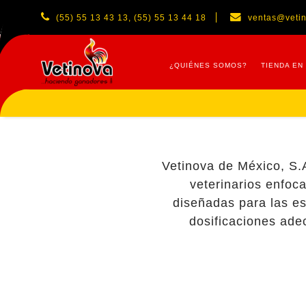
(55) 55 13 43 13, (55) 55 13 44 18
ventas@veti
¿QUIÉNES SOMOS?
TIENDA EN
Vetinova de México, S.A
veterinarios enfoc
diseñadas para las es
dosificaciones ade