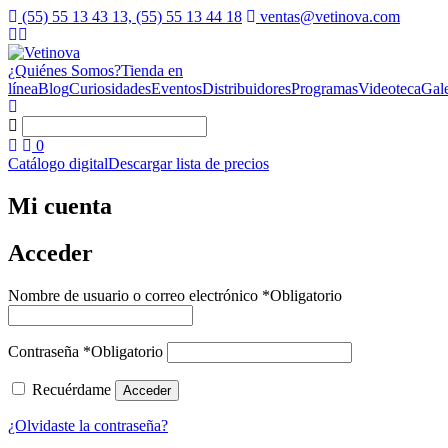
(55) 55 13 43 13, (55) 55 13 44 18
ventas@vetinova.com
¿Quiénes Somos?
Tienda en
línea
Blog
Curiosidades
Eventos
Distribuidores
Programas
Videoteca
Gale
0
Catálogo digital
Descargar lista de precios
Mi cuenta
Acceder
Nombre de usuario o correo electrónico
*
Obligatorio
Contraseña
*
Obligatorio
Recuérdame
Acceder
¿Olvidaste la contraseña?