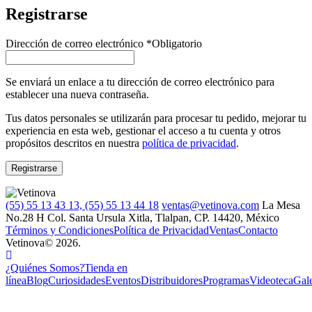
Registrarse
Dirección de correo electrónico
*
Obligatorio
Se enviará un enlace a tu dirección de correo electrónico para
establecer una nueva contraseña.
Tus datos personales se utilizarán para procesar tu pedido, mejorar tu
experiencia en esta web, gestionar el acceso a tu cuenta y otros
propósitos descritos en nuestra
política de privacidad
.
Registrarse
(55) 55 13 43 13, (55) 55 13 44 18
ventas@vetinova.com
La Mesa
No.28 H Col. Santa Ursula Xitla, Tlalpan, CP. 14420, México
Términos y Condiciones
Política de Privacidad
Ventas
Contacto
Vetinova© 2026.
¿Quiénes Somos?
Tienda en
línea
Blog
Curiosidades
Eventos
Distribuidores
Programas
Videoteca
Gale