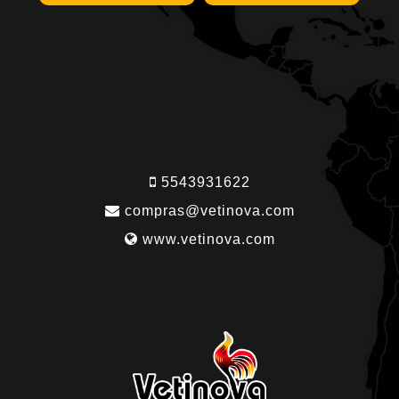
5543931622
compras@vetinova.com
www.vetinova.com