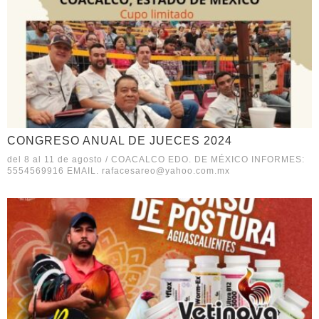
CONGRESO ANUAL DE JUECES 2024
del 8 al 11 de agosto / COACALCO EDO. DE MÉXICO INFORMES:
5554569916 EMAIL. rafacesareo@yahoo.com.mx