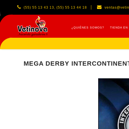
(55) 55 13 43 13, (55) 55 13 44 18
ventas@veti
¿QUIÉNES SOMOS?
TIENDA EN
MEGA DERBY INTERCONTINENT