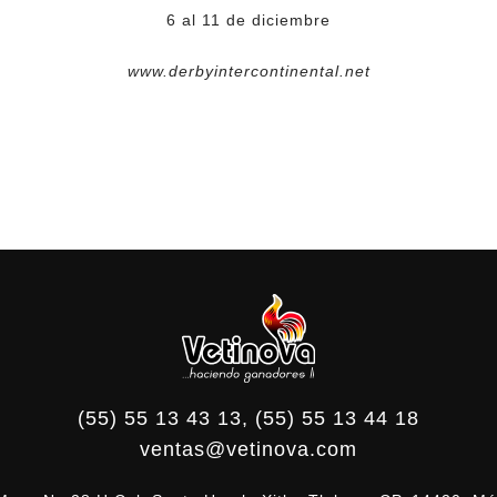
6 al 11 de diciembre
www.derbyintercontinental.net
(55) 55 13 43 13, (55) 55 13 44 18
ventas@vetinova.com