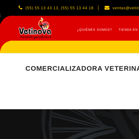
(55) 55 13 43 13, (55) 55 13 44 18
ventas@veti
¿QUIÉNES SOMOS?
TIENDA EN
COMERCIALIZADORA VETERINARI