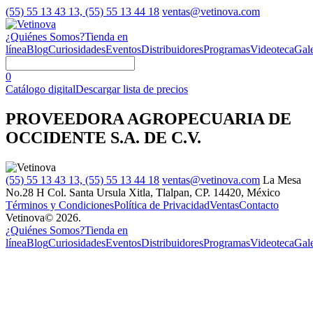
(55) 55 13 43 13, (55) 55 13 44 18
ventas@vetinova.com
¿Quiénes Somos?
Tienda en
línea
Blog
Curiosidades
Eventos
Distribuidores
Programas
Videoteca
Gale
0
Catálogo digital
Descargar lista de precios
PROVEEDORA AGROPECUARIA DE
OCCIDENTE S.A. DE C.V.
(55) 55 13 43 13, (55) 55 13 44 18
ventas@vetinova.com
La Mesa
No.28 H Col. Santa Ursula Xitla, Tlalpan, CP. 14420, México
Términos y Condiciones
Política de Privacidad
Ventas
Contacto
Vetinova© 2026.
¿Quiénes Somos?
Tienda en
línea
Blog
Curiosidades
Eventos
Distribuidores
Programas
Videoteca
Gale