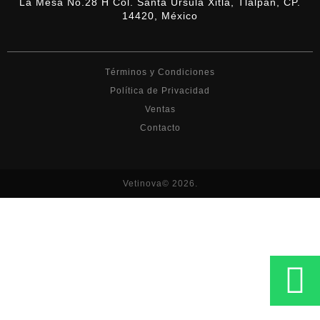
La Mesa No.28 H Col. Santa Ursula Xitla, Tlalpan, CP.
14420, México
Términos y Condiciones
Política de Privacidad
Ventas
Contacto
Vetinova© 2026.