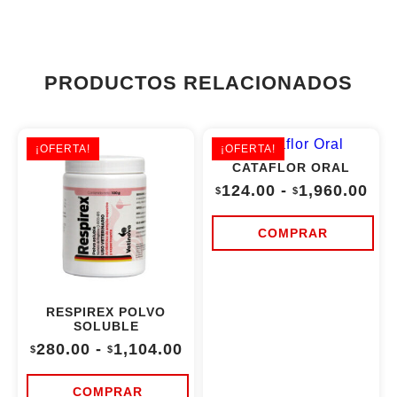
PRODUCTOS RELACIONADOS
¡OFERTA!
¡OFERTA!
CATAFLOR ORAL
Ra
124.00
-
1,960.00
$
$
de
pre
des
COMPRAR
$12
Este
has
producto
$1,
tiene
múltiples
RESPIREX POLVO
variantes.
SOLUBLE
Las
opciones
Rango
280.00
-
1,104.00
$
$
se
de
pueden
precios:
elegir
desde
COMPRAR