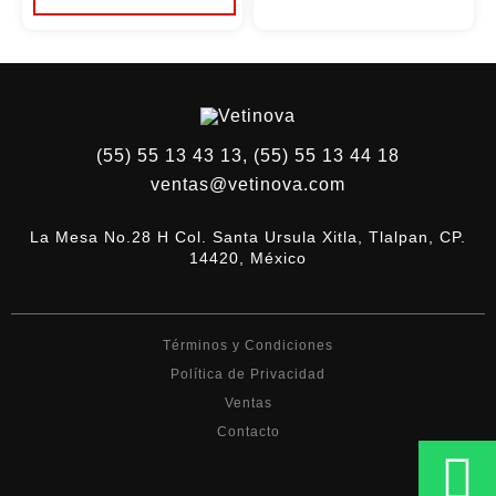
en
$280.00
la
Este
hasta
página
producto
$1,104.00
de
tiene
producto
múltiples
variantes.
Las
opciones
se
(55) 55 13 43 13, (55) 55 13 44 18
pueden
ventas@vetinova.com
elegir
en
la
La Mesa No.28 H Col. Santa Ursula Xitla, Tlalpan, CP.
página
de
14420, México
producto
Términos y Condiciones
Política de Privacidad
Ventas
Contacto