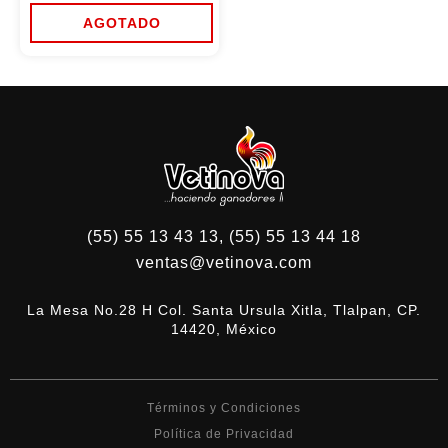
precios:
desde
AGOTADO
$166.40
Este
hasta
producto
$300.00
tiene
múltiples
variantes.
Las
opciones
se
pueden
elegir
en
la
(55) 55 13 43 13, (55) 55 13 44 18
página
de
ventas@vetinova.com
producto
La Mesa No.28 H Col. Santa Ursula Xitla, Tlalpan, CP.
14420, México
Términos y Condiciones
Política de Privacidad