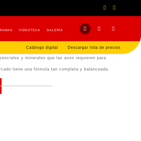
POLVO SOLUBLE
RAMAS
VIDEOTECA
GALERÍA
Rango
252.80
de
Catálogo digital
Descargar lista de precios
lanceada para aves de combate, con todas las
precios:
senciales y minerales que las aves requieren para
desde
rcado tiene una fórmula tan completa y balanceada.
$473.60
hasta
$1,252.80