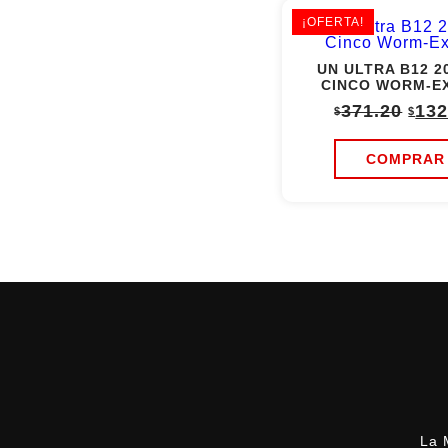
¡OFERTA!
UN ULTRA B12 2
CINCO WORM-EX
Orig
371.20
132
$
$
pric
was
$371
COMPRAR
La 