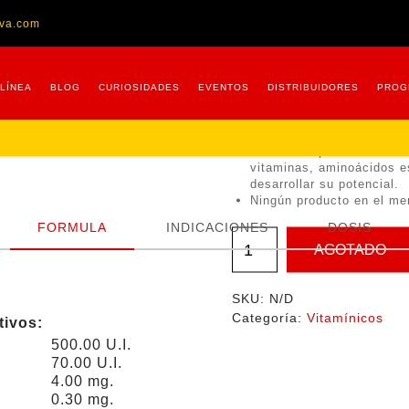
ova.com
TURBOTONIC 
 LÍNEA
BLOG
CURIOSIDADES
EVENTOS
DISTRIBUIDORES
PROG
473.60
-
1,
$
$
Fórmula especialmente ba
vitaminas, aminoácidos e
desarrollar su potencial.
Ningún producto en el me
FORMULA
INDICACIONES
DOSIS
AGOTADO
SKU:
N/D
Categoría:
Vitamínicos
tivos:
500.00 U.I.
70.00 U.I.
4.00 mg.
0.30 mg.