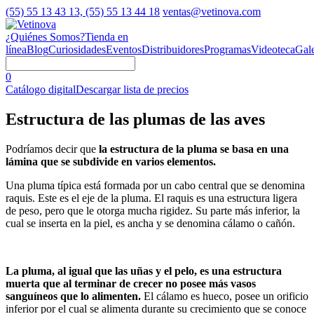
(55) 55 13 43 13, (55) 55 13 44 18
ventas@vetinova.com
¿Quiénes Somos?
Tienda en
línea
Blog
Curiosidades
Eventos
Distribuidores
Programas
Videoteca
Gale
0
Catálogo digital
Descargar lista de precios
Estructura de las plumas de las aves
Podríamos decir que
la estructura de la pluma se basa en una
lámina que se subdivide en varios elementos.
Una pluma típica está formada por un cabo central que se denomina
raquis. Este es el eje de la pluma. El raquis es una estructura ligera
de peso, pero que le otorga mucha rigidez. Su parte más inferior, la
cual se inserta en la piel, es ancha y se denomina cálamo o cañón.
La pluma, al igual que las uñas y el pelo, es una estructura
muerta que al terminar de crecer no posee más vasos
sanguíneos que lo alimenten.
El cálamo es hueco, posee un orificio
inferior por el cual se alimenta durante su crecimiento que se conoce