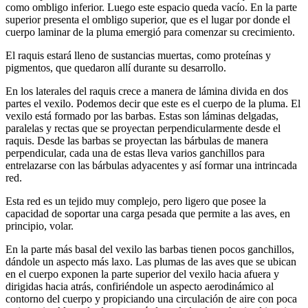
como ombligo inferior. Luego este espacio queda vacío. En la parte
superior presenta el ombligo superior, que es el lugar por donde el
cuerpo laminar de la pluma emergió para comenzar su crecimiento.
El raquis estará lleno de sustancias muertas, como proteínas y
pigmentos, que quedaron allí durante su desarrollo.
En los laterales del raquis crece a manera de lámina divida en dos
partes el vexilo. Podemos decir que este es el cuerpo de la pluma. El
vexilo está formado por las barbas. Estas son láminas delgadas,
paralelas y rectas que se proyectan perpendicularmente desde el
raquis. Desde las barbas se proyectan las bárbulas de manera
perpendicular, cada una de estas lleva varios ganchillos para
entrelazarse con las bárbulas adyacentes y así formar una intrincada
red.
Esta red es un tejido muy complejo, pero ligero que posee la
capacidad de soportar una carga pesada que permite a las aves, en
principio, volar.
En la parte más basal del vexilo las barbas tienen pocos ganchillos,
dándole un aspecto más laxo. Las plumas de las aves que se ubican
en el cuerpo exponen la parte superior del vexilo hacia afuera y
dirigidas hacia atrás, confiriéndole un aspecto aerodinámico al
contorno del cuerpo y propiciando una circulación de aire con poca