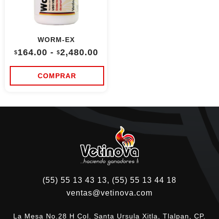
WORM-EX
Rango
164.00
-
2,480.00
$
$
de
precios:
desde
COMPRAR
$164.00
Este
hasta
producto
$2,480.00
tiene
múltiples
variantes.
Las
opciones
se
pueden
elegir
en
la
(55) 55 13 43 13, (55) 55 13 44 18
página
de
ventas@vetinova.com
producto
La Mesa No.28 H Col. Santa Ursula Xitla, Tlalpan, CP.