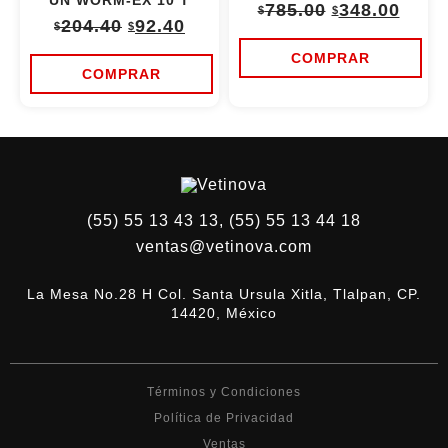
UN WORM-EX 10 T
Original
Curr
785.00
348.00
$
$
Original
Current
price
price
204.40
92.40
$
$
price
price
was:
is:
was:
is:
$785.00.
$348.
COMPRAR
$204.40.
$92.40.
COMPRAR
(55) 55 13 43 13, (55) 55 13 44 18
ventas@vetinova.com
La Mesa No.28 H Col. Santa Ursula Xitla, Tlalpan, CP.
14420, México
Términos y Condiciones
Política de Privacidad
Ventas