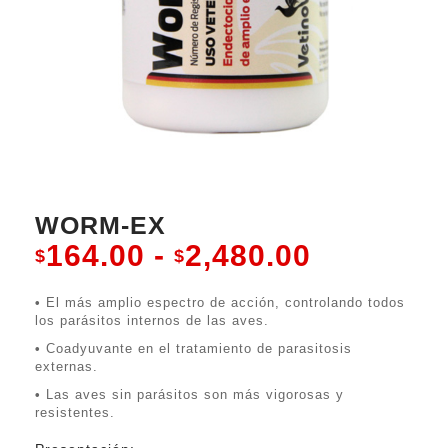
WORM-EX
Rango
164.00
-
2,480.00
$
$
de
•
El más amplio espectro de acción, controlando todos
precios:
los parásitos internos de las aves.
•
Coadyuvante en el tratamiento de parasitosis
desde
externas.
$164.00
•
Las aves sin parásitos son más vigorosas y
resistentes.
hasta