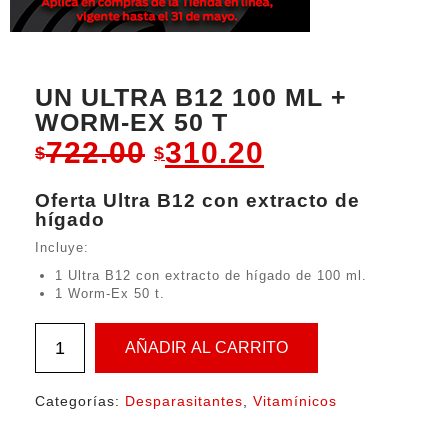
UN ULTRA B12 100 ML +
WORM-EX 50 T
Original
Current
722.00
310.20
$
$
price
price
Oferta Ultra B12 con extracto de
was:
is:
hígado
Incluye:
$722.00.
$310.20.
1 Ultra B12 con extracto de hígado de 100 ml.
1 Worm-Ex 50 t.
AÑADIR AL CARRITO
Categorías:
Desparasitantes
,
Vitamínicos