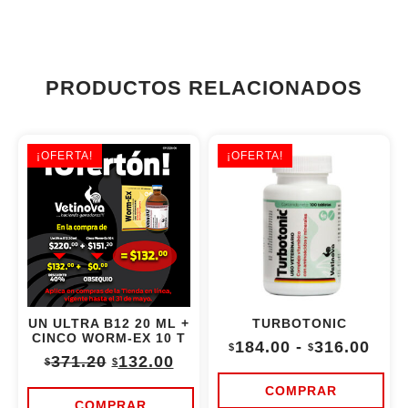
PRODUCTOS RELACIONADOS
¡OFERTA!
¡OFERTA!
UN ULTRA B12 20 ML +
TURBOTONIC
CINCO WORM-EX 10 T
Ran
184.00
-
316.00
$
$
Original
Current
de
371.20
132.00
$
$
price
price
prec
was:
is:
des
COMPRAR
$371.20.
$132.00.
$184
COMPRAR