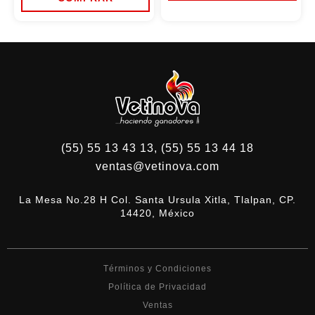
Este
hast
producto
$316
tiene
múltiples
variantes.
Las
opciones
se
pueden
elegir
en
la
página
(55) 55 13 43 13, (55) 55 13 44 18
de
producto
ventas@vetinova.com
La Mesa No.28 H Col. Santa Ursula Xitla, Tlalpan, CP.
14420, México
Términos y Condiciones
Política de Privacidad
Ventas