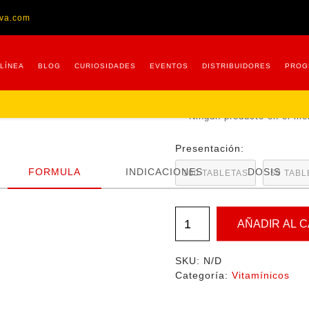
ova.com
TURBOTONIC
184.00
-
31
$
$
 LÍNEA
BLOG
CURIOSIDADES
EVENTOS
DISTRIBUIDORES
PROG
Fórmula especialmente ba
vitaminas, aminoácidos e
desarrollar su potencial.
Ningún producto en el me
Presentación:
FORMULA
INDICACIONES
DOSIS
100 TABLETAS
50 TABL
AÑADIR AL 
SKU:
N/D
Categoría:
Vitamínicos