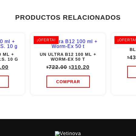
PRODUCTOS RELACIONADOS
¡OFERTA!
¡OFERTA
BL
0 ML +
UN ULTRA B12 100 ML +
43
$
.S. 10 G
WORM-EX 50 T
inal
Current
Original
Current
.00
722.00
310.20
$
$
e
price
price
price
:
is:
was:
is:
.00.
$201.00.
$722.00.
$310.20.
COMPRAR