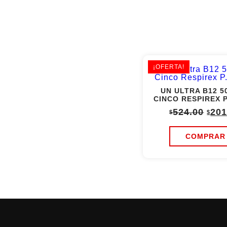
¡OFERTA!
UN ULTRA B12 5
CINCO RESPIREX P
Orig
524.00
201
$
$
pric
was
$524
COMPRAR