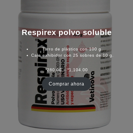
Respirex polvo soluble
Tarro de plástico con 100 g.
Caja exhibidor con 25 sobres de 10 g.
Rango
$
280.00
–
$
1,104.00
de
precios:
Comprar ahora
desde
$280.00
hasta
$1,104.00