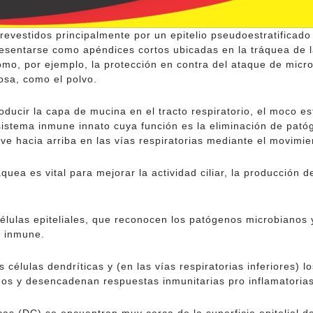
revestidos principalmente por un epitelio pseudoestratificado 
resentarse como apéndices cortos ubicadas en la tráquea de las
mo, por ejemplo, la protección en contra del ataque de microor
osa, como el polvo.
roducir la capa de mucina en el tracto respiratorio, el moco
 sistema inmune innato cuya función es la eliminación de pat
e hacia arriba en las vías respiratorias mediante el movimient
quea es vital para mejorar la actividad ciliar, la producció
lulas epiteliales, que reconocen los patógenos microbianos y
a inmune.
las células dendríticas y (en las vías respiratorias inferiores
dos y desencadenan respuestas inmunitarias pro inflamatorias 