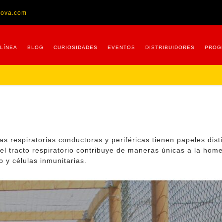
nova.com
 LÍNEA
BLOG
CURIOSIDADES
EVENTOS
DISTRIBUIDORES
PROG
s respiratorias conductoras y periféricas tienen papeles dist
 el tracto respiratorio contribuye de maneras únicas a la home
 y células inmunitarias.