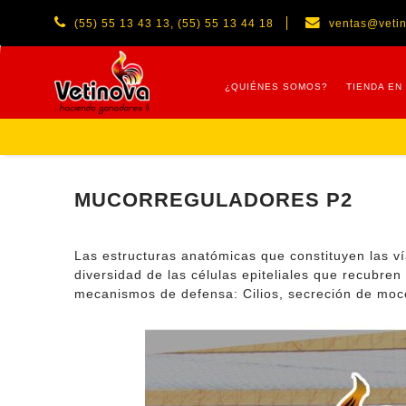
(55) 55 13 43 13, (55) 55 13 44 18
ventas@veti
¿QUIÉNES SOMOS?
TIENDA EN
MUCORREGULADORES P2
Las estructuras anatómicas que constituyen las vía
diversidad de las células epiteliales que recubren
mecanismos de defensa: Cilios, secreción de moco