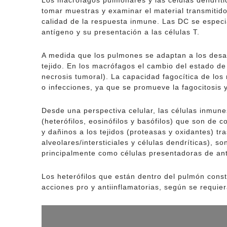
Los macrófagos pulmonares y las células dendrític
tomar muestras y examinar el material transmitido 
calidad de la respuesta inmune. Las DC se especia
antígeno y su presentación a las células T.
A medida que los pulmones se adaptan a los desaf
tejido. En los macrófagos el cambio del estado de
necrosis tumoral). La capacidad fagocítica de los
o infecciones, ya que se promueve la fagocitosis y
Desde una perspectiva celular, las células inmune
(heterófilos, eosinófilos y basófilos) que son de
y dañinos a los tejidos (proteasas y oxidantes) tr
alveolares/intersticiales y células dendríticas),
principalmente como células presentadoras de ant
Los heterófilos que están dentro del pulmón const
acciones pro y antiinflamatorias, según se requie