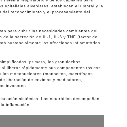
 sistema respiratorio y de los capilares para
s epiteliales alveolares, establecen el umbral y la
s del reconocimiento y el procesamiento del
tan para cubrir las necesidades cambiantes del
 de la secreción de IL-1, IL-6 y TNF (factor de
nta sustancialmente las afecciones inflamatorias
implificadas: primero, los granulocitos
to al liberar rápidamente sus componentes tóxicos
 células mononucleares (monocitos, macrófagos
s de liberación de enzimas y mediadores,
os invasores.
irculación sistémica. Los neutrófilos desempeñan
la inflamación.