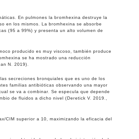
smáticas. En pulmones la bromhexina destruye la
oso en los mismos. La bromhexina se absorbe
cas (95 a 99%) y presenta un alto volumen de
l moco producido es muy viscoso, también produce
bromhexina se ha mostrado una reducción
ban N. 2019).
 las secreciones bronquiales que es uno de los
ntes familias antibióticas observando una mayor
l cual se va a combinar. Se especula que depende
bio de fluidos a dicho nivel (Deretick V. 2019.,
x/CIM superior a 10, maximizando la eficacia del