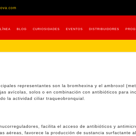
nova.com
 LÍNEA
BLOG
CURIOSIDADES
EVENTOS
DISTRIBUIDORES
PROG
ncipales representantes son la bromhexina y el ambroxol (me
as avícolas, solos o en combinación con antibióticos para in
o la actividad ciliar traqueobronquial.
orreguladores, facilita el acceso de antibióticos y antimicro
as aéreas, favorece la producción de sustancia surfactante al