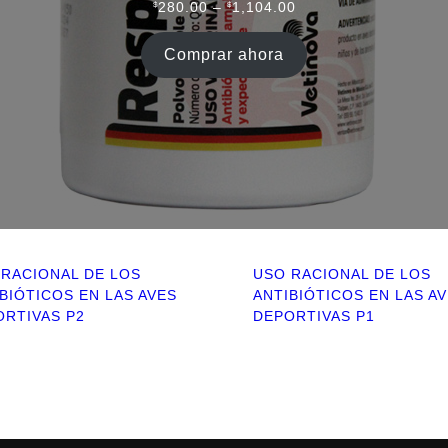
Rango
$
280.00
–
$
1,104.00
de
precios:
Comprar ahora
desde
$280.00
hasta
$1,104.00
 RACIONAL DE LOS
USO RACIONAL DE LOS
BIÓTICOS EN LAS AVES
ANTIBIÓTICOS EN LAS A
ORTIVAS P2
DEPORTIVAS P1