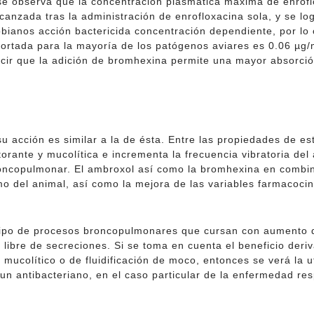
 se observa que la concentración plasmática máxima de enrofl
nzada tras la administración de enrofloxacina sola, y se lo
ianos acción bactericida concentración dependiente, por lo cu
tada para la mayoría de los patógenos aviares es 0.06 µg/
r que la adición de bromhexina permite una mayor absorción d
u acción es similar a la de ésta. Entre las propiedades de e
orante y mucolítica e incrementa la frecuencia vibratoria del 
 broncopulmonar. El ambroxol así como la bromhexina en comb
smo del animal, así como la mejora de las variables farmacoci
 tipo de procesos broncopulmonares que cursan con aumento d
libre de secreciones. Si se toma en cuenta el beneficio deriv
o mucolítico o de fluidificación de moco, entonces se verá la u
n antibacteriano, en el caso particular de la enfermedad resp