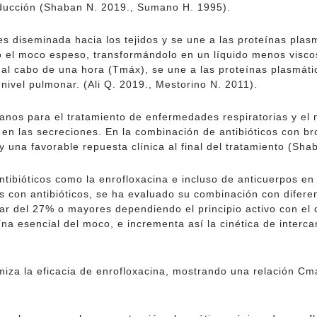
oducción (Shaban N. 2019., Sumano H. 1995).
es diseminada hacia los tejidos y se une a las proteínas pla
 el moco espeso, transformándolo en un líquido menos visc
l cabo de una hora (Tmáx), se une a las proteínas plasmáti
nivel pulmonar. (Ali Q. 2019., Mestorino N. 2011).
ianos para el tratamiento de enfermedades respiratorias y e
 en las secreciones. En la combinación de antibióticos con 
y una favorable repuesta clínica al final del tratamiento (Sha
tibióticos como la enrofloxacina e incluso de anticuerpos en
 con antibióticos, se ha evaluado su combinación con difere
onar del 27% o mayores dependiendo el principio activo con e
na esencial del moco, e incrementa así la cinética de intercam
iza la eficacia de enrofloxacina, mostrando una relación Cma