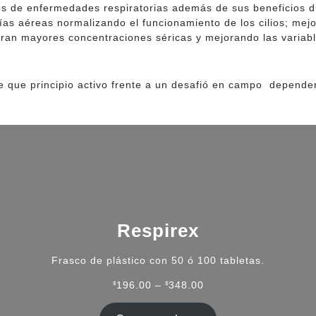
s de enfermedades respiratorias además de sus beneficios di
vías aéreas normalizando el funcionamiento de los cilios; mej
ran mayores concentraciones séricas y mejorando las variable
de que principio activo frente a un desafió en campo depende
Respirex
Frasco de plástico con 50 ó 100 tabletas.
Rango
$
196.00
–
$
348.00
de
precios: