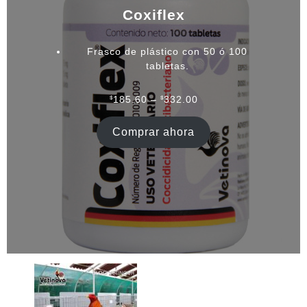
Coxiflex
Frasco de plástico con 50 ó 100
tabletas.
Rango
$
185.60
–
$
332.00
de
precios:
Comprar ahora
desde
$185.60
hasta
$332.00