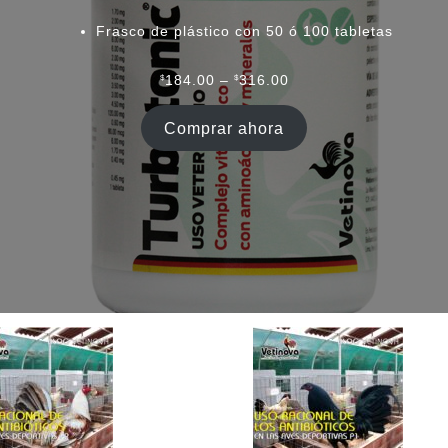
Frasco de plástico con 50 ó 100 tabletas
Rango
$
184.00
–
$
316.00
de
precios:
Comprar ahora
desde
$184.00
hasta
$316.00