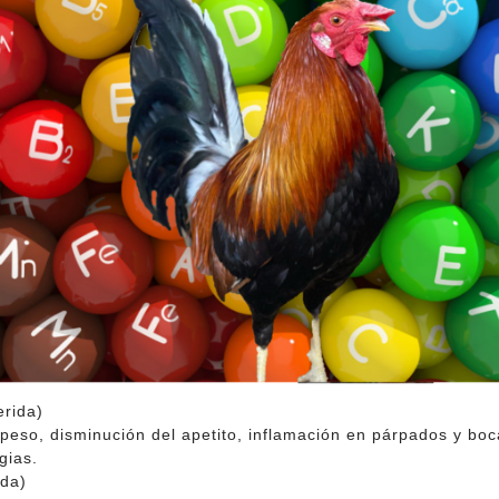
erida)
eso, disminución del apetito, inflamación en párpados y boca
gias.
ida)