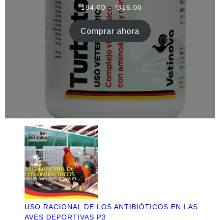
Rango
$
184.00
–
$
316.00
de
precios:
Comprar ahora
desde
$184.00
hasta
$316.00
USO RACIONAL DE LOS ANTIBIÓTICOS EN LAS
AVES DEPORTIVAS P3