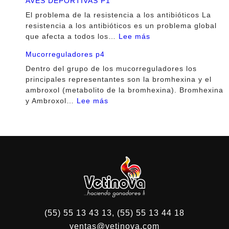
AVES DEPORTIVAS P1
DEPORTIVAS
DE
P3
LOS
El problema de la resistencia a los antibióticos La
ANTIBIÓTICOS
resistencia a los antibióticos es un problema global
:
EN
que afecta a todos los…
Lee más
USO
LAS
Mucorreguladores p4
RACIONAL
AVES
DE
DEPORTIVAS
Dentro del grupo de los mucorreguladores los
LOS
P2
principales representantes son la bromhexina y el
ANTIBIÓTICOS
ambroxol (metabolito de la bromhexina). Bromhexina
:
EN
y Ambroxol…
Lee más
Mucorreguladores
LAS
p4
AVES
DEPORTIVAS
P1
(55) 55 13 43 13, (55) 55 13 44 18
ventas@vetinova.com