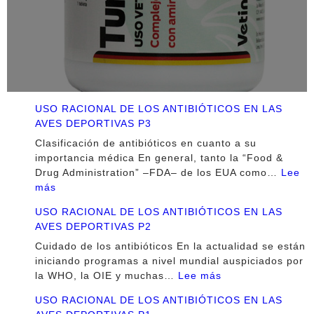
$316.00
USO RACIONAL DE LOS ANTIBIÓTICOS EN LAS
AVES DEPORTIVAS P3
Clasificación de antibióticos en cuanto a su
importancia médica En general, tanto la “Food &
Drug Administration” –FDA– de los EUA como…
Lee
:
más
USO
USO RACIONAL DE LOS ANTIBIÓTICOS EN LAS
RACIONAL
AVES DEPORTIVAS P2
DE
LOS
Cuidado de los antibióticos En la actualidad se están
ANTIBIÓTICOS
iniciando programas a nivel mundial auspiciados por
EN
:
la WHO, la OIE y muchas…
Lee más
LAS
USO
USO RACIONAL DE LOS ANTIBIÓTICOS EN LAS
AVES
RACIONAL