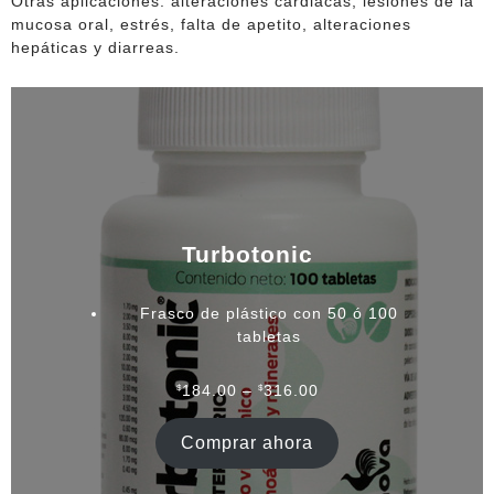
Otras aplicaciones: alteraciones cardiacas, lesiones de la
mucosa oral, estrés, falta de apetito, alteraciones
hepáticas y diarreas.
Turbotonic
Frasco de plástico con 50 ó 100
tabletas
Rango
$
184.00
–
$
316.00
de
precios:
Comprar ahora
desde
$184.00
hasta